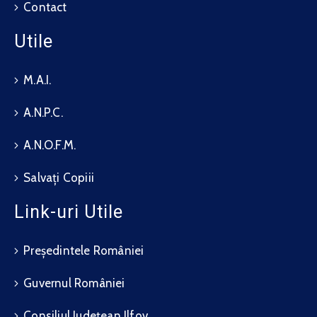
Contact
Utile
M.A.I.
A.N.P.C.
A.N.O.F.M.
Salvați Copiii
Link-uri Utile
Președintele României
Guvernul României
Consiliul Județean Ilfov