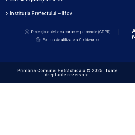
Instituția Prefectului – Ilfov
A
Protecția datelor cu caracter personale (GDPR)
M
Politica de utilizare a Cookie-urilor
Primăria Comunei Petrăchioaia © 2025. Toate
drepturile rezervate.