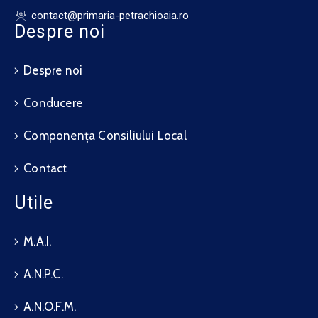
contact@primaria-petrachioaia.ro
Despre noi
Despre noi
Conducere
Componența Consiliului Local
Contact
Utile
M.A.I.
A.N.P.C.
A.N.O.F.M.