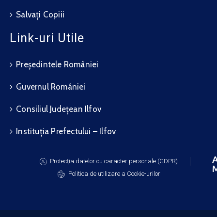
Salvați Copiii
Link-uri Utile
Președintele României
Guvernul României
Consiliul Județean Ilfov
Instituția Prefectului – Ilfov
A
Protecția datelor cu caracter personale (GDPR)
M
Politica de utilizare a Cookie-urilor