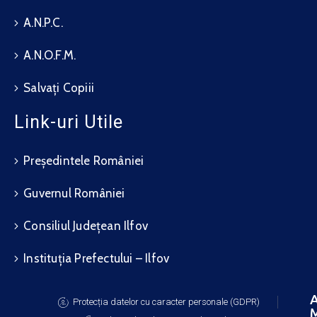
A.N.P.C.
A.N.O.F.M.
Salvați Copiii
Link-uri Utile
Președintele României
Guvernul României
Consiliul Județean Ilfov
Instituția Prefectului – Ilfov
A
Protecția datelor cu caracter personale (GDPR)
M