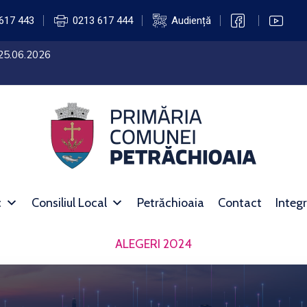
617 443
0213 617 444
Audiență
 25.06.2026
c
Consiliul Local
Petrăchioaia
Contact
Integr
ALEGERI 2024