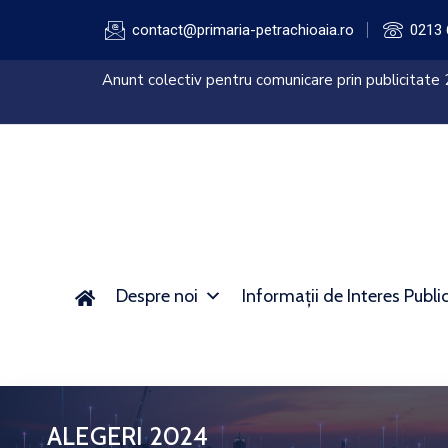
contact@primaria-petrachioaia.ro
0213 
sistemului
Anunt colectiv pentru comunicare prin publicitate
AFM)
Despre noi
Informații de Interes Publi
ALEGERI 2024