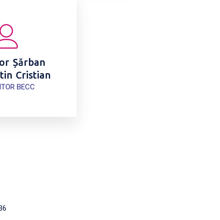
or Șărban
in Cristian
ITOR BECC
36