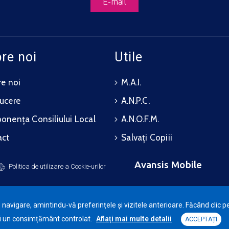
E-mail
re noi
Utile
e noi
M.A.I.
ucere
A.N.P.C.
nența Consiliului Local
A.N.O.F.M.
act
Salvați Copiii
Avansis Mobile
Politica de utilizare a Cookie-urilor
avigare, amintindu-vă preferințele și vizitele anterioare. Făcând clic pe
eri un consimțământ controlat.
Aflați mai multe detalii
ACCEPTAȚI
imăria Comunei Petrăchioaia © 2025. Toate drepturile rezerva