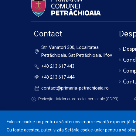
Contact
Desp
Str. Vanatori 300, Localitatea
Despr
Petrăchioaia, Sat Petrăchioaia, Ilfov
Cond
+40 213 617 443
Compo
+40 213 617 444
Cont
contact@primaria-petrachioaia.ro
Protecția datelor cu caracter personale (GDPR)
Folosim cookie-uri pentru a vă oferi cea mai relevantă experiență de n
Cu toate acestea, puteți vizita Setările cookie-urilor pentru a vă of
Pr