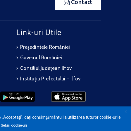
Contact
Link-uri Utile
Președintele României
Guvernul României
Consiliul Județean Ilfov
Instituția Prefectului – Ilfov
X
 „Acceptați”, dați consimțământul la utilizarea tuturor cookie-urile.
Setări cookie-uri
te.