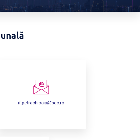
munală
if.petrachioaia@bec.ro