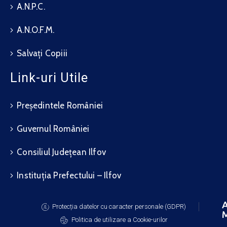
A.N.P.C.
A.N.O.F.M.
Salvați Copiii
Link-uri Utile
Președintele României
Guvernul României
Consiliul Județean Ilfov
Instituția Prefectului – Ilfov
A
Protecția datelor cu caracter personale (GDPR)
M
Politica de utilizare a Cookie-urilor