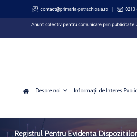
contact@primaria-petrachioaia.ro
0213 
sistemului
Anunt colectiv pentru comunicare prin publicitate
AFM)
Despre noi
Informații de Interes Publi
Registrul Pentru Evidența Dispozițiilor