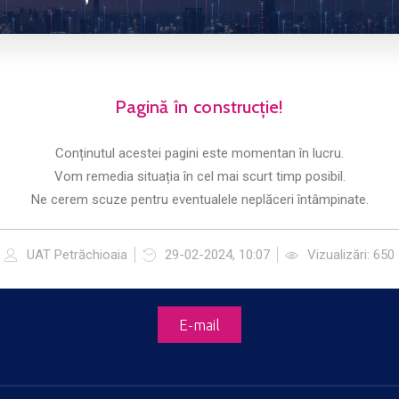
Pagină în construcție!
Conținutul acestei pagini este momentan în lucru.
Vom remedia situația în cel mai scurt timp posibil.
Ne cerem scuze pentru eventualele neplăceri întâmpinate.
UAT Petrăchioaia
29-02-2024, 10:07
Vizualizări: 650
E-mail