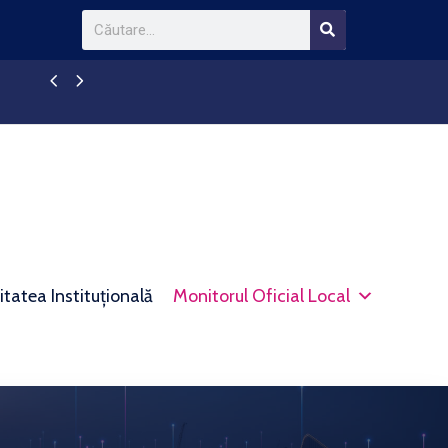
Anunt colectiv pentru comunicare prin publicit
itatea Instituțională
Monitorul Oficial Local