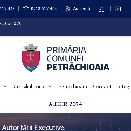
617 443
0213 617 444
Audiență
 25.06.2026
c
Consiliul Local
Petrăchioaia
Contact
Integr
ALEGERI 2024
 Autorității Executive