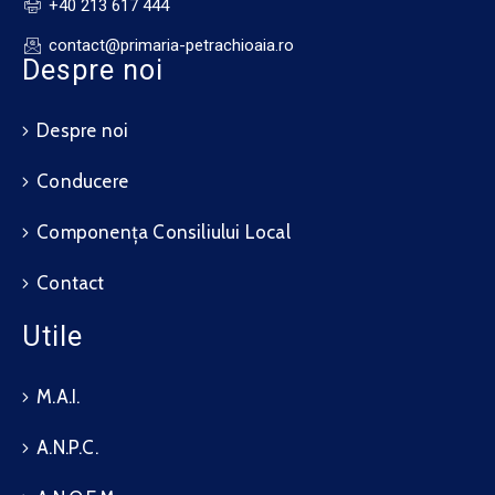
+40 213 617 444
contact@primaria-petrachioaia.ro
Despre noi
Despre noi
Conducere
Componența Consiliului Local
Contact
Utile
M.A.I.
A.N.P.C.