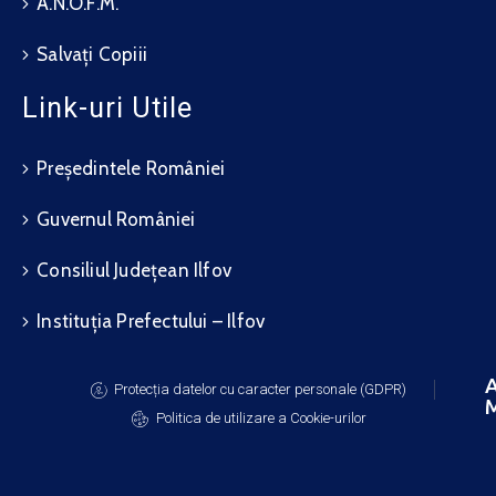
A.N.O.F.M.
Salvați Copiii
Link-uri Utile
Președintele României
Guvernul României
Consiliul Județean Ilfov
Instituția Prefectului – Ilfov
A
Protecția datelor cu caracter personale (GDPR)
M
Politica de utilizare a Cookie-urilor