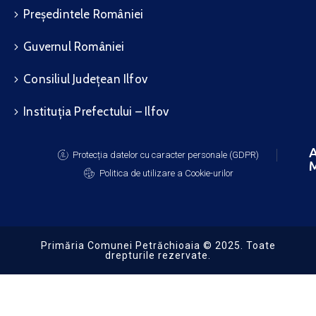
Președintele României
Guvernul României
Consiliul Județean Ilfov
Instituția Prefectului – Ilfov
A
Protecția datelor cu caracter personale (GDPR)
M
Politica de utilizare a Cookie-urilor
Primăria Comunei Petrăchioaia © 2025. Toate
drepturile rezervate.