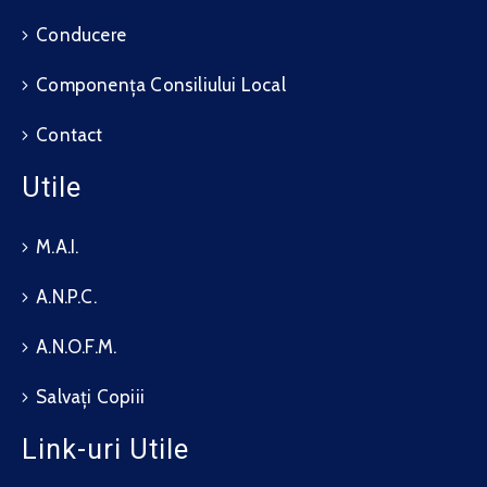
Conducere
Componența Consiliului Local
Contact
Utile
M.A.I.
A.N.P.C.
A.N.O.F.M.
Salvați Copiii
Link-uri Utile