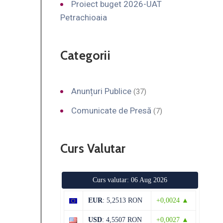
Proiect buget 2026-UAT
Petrachioaia
Categorii
Anunțuri Publice
(37)
Comunicate de Presă
(7)
Curs Valutar
Curs valutar: 06 Aug 2026
EUR
: 5,2513 RON
+0,0024 ▲
USD
: 4,5507 RON
+0,0027 ▲