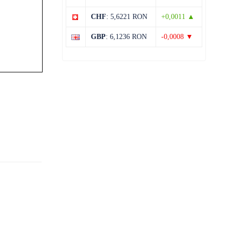
CHF
: 5,6221 RON
+0,0011 ▲
GBP
: 6,1236 RON
-0,0008 ▼