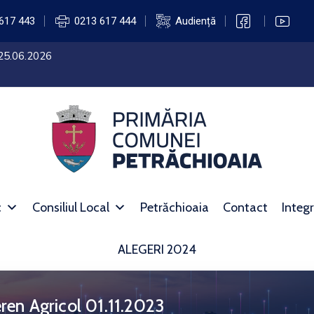
617 443
0213 617 444
Audiență
 25.06.2026
c
Consiliul Local
Petrăchioaia
Contact
Integr
ALEGERI 2024
eren Agricol 01.11.2023