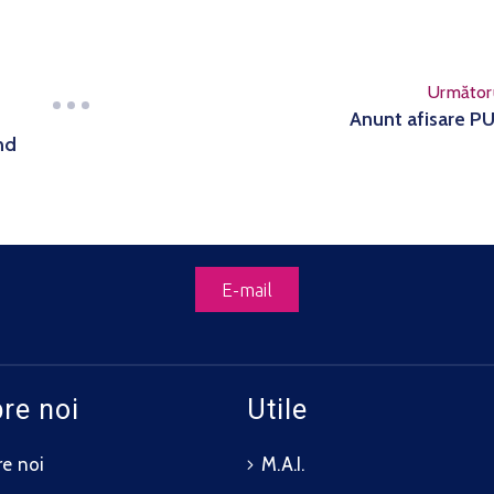
Următor
Anunt afisare P
nd
E-mail
re noi
Utile
e noi
M.A.I.