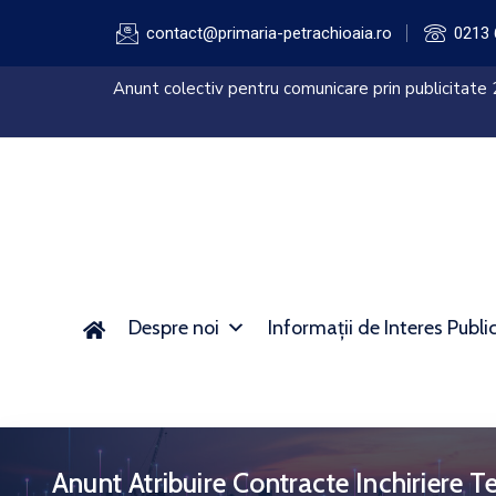
contact@primaria-petrachioaia.ro
0213 
sistemului
Anunt colectiv pentru comunicare prin publicitate
AFM)
Despre noi
Informații de Interes Publi
Anunt Atribuire Contracte Inchiriere T