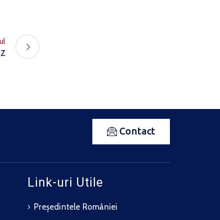
ul
UZ
Contact
Link-uri Utile
Președintele României